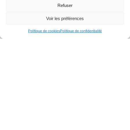
Refuser
Voir les préférences
Politique de cookies
Politique de confidentialité
« Les séances et les ateliers ne se substituent en
aucun cas aux traitements médicaux et aux
consultations de professionnels de santé.
Toutes demandes et validation de séance ou
d’atelier de votre part atteste que vous acceptez
ces dites conditions »
Mentions légales
Politique de confidentialité
Politique de cookies (UE)
Tous droits réservés · Design & développement
du site :
ÈS.B Studio